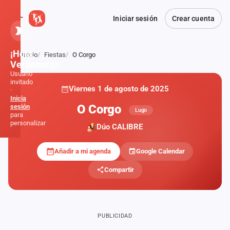
Iniciar sesión
Crear cuenta
¡Hola,
Inicio
Fiestas
O Corgo
Atrás
Verbener@!
Usuario
invitado
Viernes 1 de agosto de 2025
·
Inicia
O Corgo
sesión
Lugo
para
personalizar
Dúo CALIBRE
Añadir a mi agenda
Google Calendar
Inicio
Compartir
Noticias
Formaciones
PUBLICIDAD
Fiestas