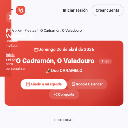
Iniciar sesión
Crear cuenta
¡Hola,
Inicio
Fiestas
O Cadramón, O Valadouro
Atrás
Verbener@!
Usuario
invitado
Domingo 26 de abril de 2026
·
Inicia
O Cadramón, O Valadouro
sesión
Lugo
para
personalizar
Dúo CARAMELO
Añadir a mi agenda
Google Calendar
Inicio
Compartir
Noticias
Formaciones
PUBLICIDAD
Fiestas