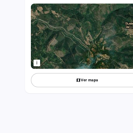
Fichajes
Agencias
Rankings
Vídeos
Anuncios
i
Iniciar sesión
Ver mapa
Crear cuenta
Administración
Contacto