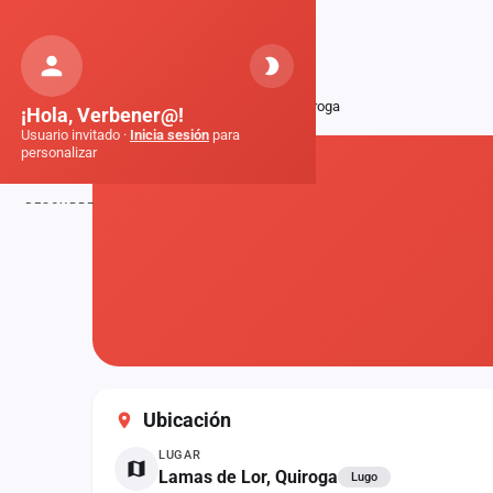
Orquestas
de Galicia
Inicio
Fiestas
Lamas de Lor, Quiroga
¡Hola, Verbener@!
Usuario invitado ·
Inicia sesión
para
personalizar
DESCUBRE
Inicio
Noticias
Formaciones
Fiestas
Ubicación
Mapa de fiestas
LUGAR
Componentes
Lamas de Lor, Quiroga
Lugo