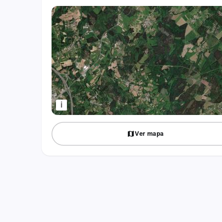
Fichajes
Agencias
Rankings
Vídeos
Anuncios
i
Iniciar sesión
Ver mapa
Crear cuenta
Administración
Contacto