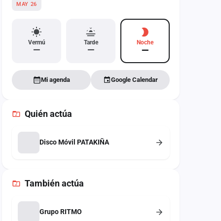
MAY 26
Vermú
Tarde
Noche
—
—
—
Mi agenda
Google Calendar
Quién actúa
Disco Móvil PATAKIÑA
También
actúa
Grupo RITMO