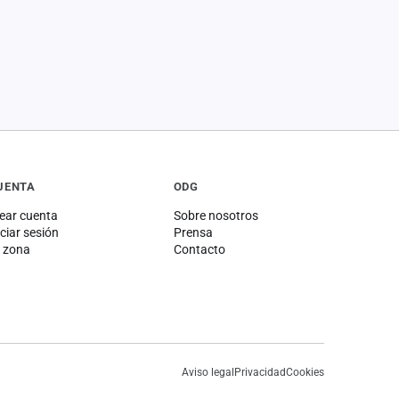
UENTA
ODG
ear cuenta
Sobre nosotros
iciar sesión
Prensa
 zona
Contacto
Aviso legal
Privacidad
Cookies