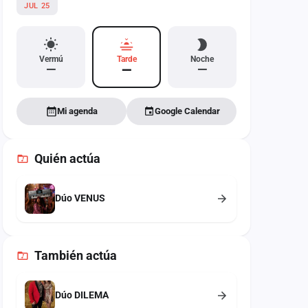
JUL 25
Vermú
Tarde
Noche
—
—
—
Mi agenda
Google Calendar
Quién actúa
Dúo VENUS
También
actúa
Dúo DILEMA