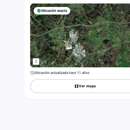
Fichajes
Ubicación exacta
Agencias
Rankings
Vídeos
Anuncios
i
Iniciar sesión
Ubicación actualizada hace 11 años
Crear cuenta
Ver mapa
Administración
Contacto