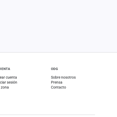
UENTA
ODG
ear cuenta
Sobre nosotros
iciar sesión
Prensa
 zona
Contacto