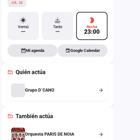
JUL 26
Vermú
Tarde
Noche
—
—
23:00
Mi agenda
Google Calendar
Quién actúa
Grupo D´CANO
También
actúa
Orquesta PARIS DE NOIA