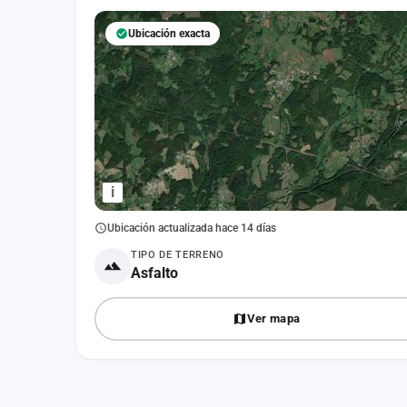
Fichajes
Ubicación exacta
Agencias
Rankings
Vídeos
Anuncios
i
Iniciar sesión
Ubicación actualizada hace 14 días
Crear cuenta
TIPO DE TERRENO
Asfalto
Administración
Contacto
Ver mapa