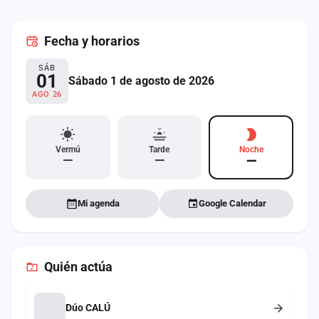
cuenta
Fecha
y horarios
Administración
SÁB
Contacto
01
Sábado 1 de agosto de 2026
AGO 26
Vermú
Tarde
Noche
—
—
—
Mi agenda
Google Calendar
Quién actúa
Dúo CALÚ