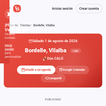
Iniciar sesión
Crear cuenta
¡Hola,
Inicio
Fiestas
Bordelle, Vilalba
Atrás
Verbener@!
Usuario
invitado
Sábado 1 de agosto de 2026
·
Inicia
Bordelle, Vilalba
sesión
Lugo
para
personalizar
Dúo CALÚ
Añadir a mi agenda
Google Calendar
Inicio
Compartir
Noticias
Formaciones
PUBLICIDAD
Fiestas