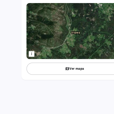
Fichajes
Agencias
Rankings
Vídeos
Anuncios
i
Iniciar sesión
Ver mapa
Crear cuenta
Administración
Contacto