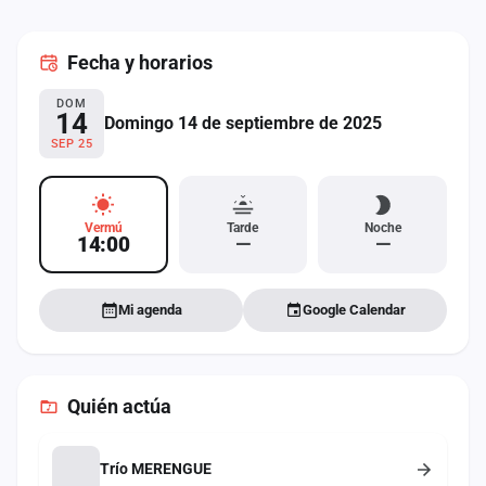
cuenta
Fecha
y horarios
Administración
DOM
Contacto
14
Domingo 14 de septiembre de 2025
SEP 25
Vermú
Tarde
Noche
14:00
—
—
Mi agenda
Google Calendar
Quién actúa
Trío MERENGUE