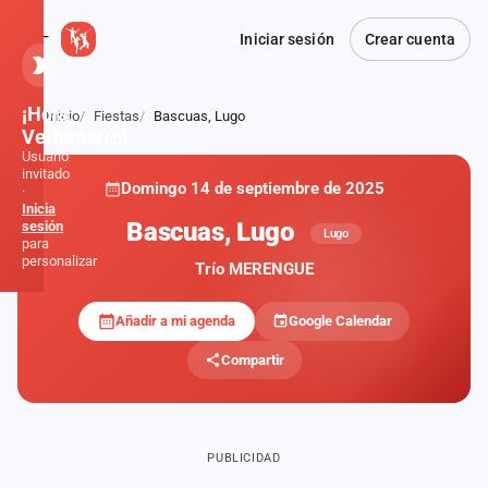
Iniciar sesión
Crear cuenta
¡Hola,
Inicio
Fiestas
Bascuas, Lugo
Atrás
Verbener@!
Usuario
invitado
Domingo 14 de septiembre de 2025
·
Inicia
Bascuas, Lugo
sesión
Lugo
para
personalizar
Trío MERENGUE
Añadir a mi agenda
Google Calendar
Inicio
Compartir
Noticias
Formaciones
PUBLICIDAD
Fiestas