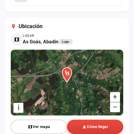
Ubicación
LUGAR
As Goás, Abadín
Lugo
+
–
i
Ver mapa
Cómo llegar