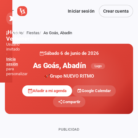
Iniciar sesión
Crear cuenta
¡Hola,
Inicio
Fiestas
As Goás, Abadín
Atrás
Verbener@!
Usuario
invitado
Sábado 6 de junio de 2026
·
Inicia
As Goás, Abadín
sesión
Lugo
para
personalizar
Grupo NUEVO RITMO
Añadir a mi agenda
Google Calendar
Inicio
Compartir
Noticias
Formaciones
PUBLICIDAD
Fiestas