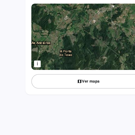
Fichajes
Agencias
Rankings
Vídeos
Anuncios
i
Iniciar sesión
Ver mapa
Crear cuenta
Administración
Contacto