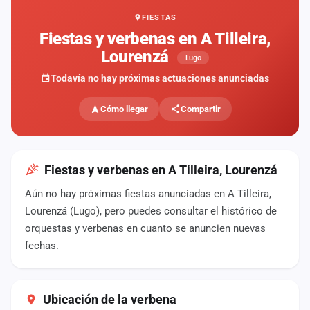
FIESTAS
Mapa
de
Fiestas y verbenas en A Tilleira,
fiestas
Lourenzá
Lugo
Componentes
Todavía no hay próximas actuaciones anunciadas
Fichajes
Cómo llegar
Compartir
Agencias
Rankings
Fiestas y verbenas en A Tilleira, Lourenzá
Aún no hay próximas fiestas anunciadas en A Tilleira,
Vídeos
Lourenzá (Lugo), pero puedes consultar el histórico de
orquestas y verbenas en cuanto se anuncien nuevas
Anuncios
fechas.
Iniciar
sesión
Ubicación de la verbena
Crear