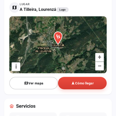
cuenta
LUGAR
A Tilleira, Lourenzá
Lugo
Administración
Contacto
+
–
i
Ver mapa
Cómo llegar
Servicios