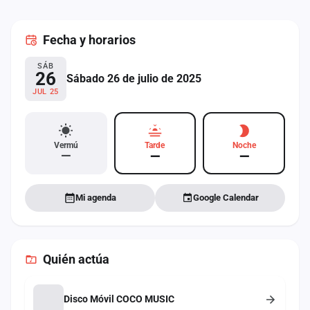
cuenta
Fecha
y horarios
Administración
SÁB
Contacto
26
Sábado 26 de julio de 2025
JUL 25
Vermú
Tarde
Noche
—
—
—
Mi agenda
Google Calendar
Quién actúa
Disco Móvil COCO MUSIC