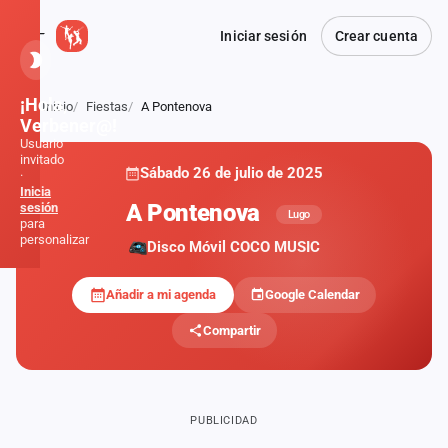
Iniciar sesión
Crear cuenta
¡Hola,
Inicio
Fiestas
A Pontenova
Atrás
Verbener@!
Usuario
invitado
Sábado 26 de julio de 2025
·
Inicia
A Pontenova
sesión
Lugo
para
personalizar
Disco Móvil COCO MUSIC
Añadir a mi agenda
Google Calendar
Inicio
Compartir
Noticias
Formaciones
PUBLICIDAD
Fiestas