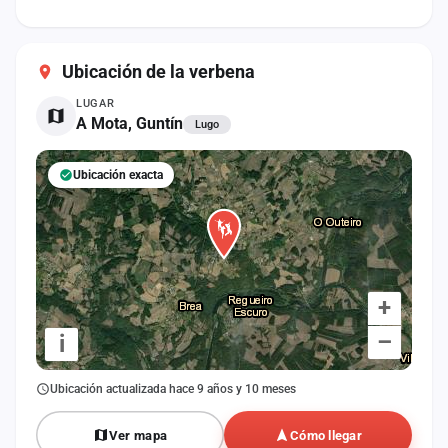
cuenta
Administración
Ubicación de la verbena
Contacto
LUGAR
A Mota, Guntín
Lugo
Ubicación exacta
+
–
i
Ubicación actualizada hace 9 años y 10 meses
Ver mapa
Cómo llegar