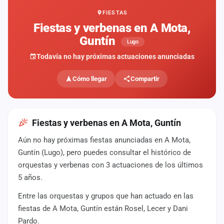
FIESTAS
Mapa
de
Fiestas y verbenas en A Mota,
fiestas
Guntín
Lugo
Componentes
Todavía no hay próximas actuaciones anunciadas
Fichajes
Cómo llegar
Compartir
Agencias
Rankings
Fiestas y verbenas en A Mota, Guntín
Aún no hay próximas fiestas anunciadas en A Mota,
Vídeos
Guntín (Lugo), pero puedes consultar el histórico de
orquestas y verbenas con 3 actuaciones de los últimos
Anuncios
5 años.
Entre las orquestas y grupos que han actuado en las
Iniciar
sesión
fiestas de A Mota, Guntín están Rosel, Lecer y Dani
Pardo.
Crear