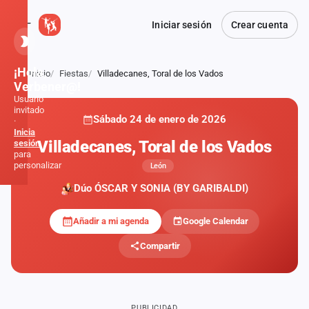
Iniciar sesión
Crear cuenta
¡Hola,
Inicio
Fiestas
Villadecanes, Toral de los Vados
Atrás
Verbener@!
Usuario
invitado
Sábado 24 de enero de 2026
·
Inicia
Villadecanes, Toral de los Vados
sesión
para
personalizar
León
Dúo ÓSCAR Y SONIA (BY GARIBALDI)
Inicio
Añadir a mi agenda
Google Calendar
Noticias
Compartir
Formaciones
Fiestas
PUBLICIDAD