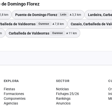
e de Domingo Florez
Puente de Domingo Florez
Lardeira, Carb
2,8 km
3,3 km
León
rballeda de Valdeorras
Casaio, Carballeda de Va
7,8 km
Ourense
Carballeda de Valdeorras
km
11 km
Ourense
EXPLORA
SECTOR
C
Fiestas
Noticias
Cr
Formaciones
Fichajes 25/26
In
Componentes
Rankings
Mi
Agencias
Anuncios