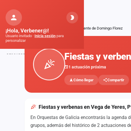
Orquestas
de Galicia
Inicio
Fiestas
Vega de Yeres, Puente de Domingo Florez
¡Hola, Verbener@!
Usuario invitado ·
Inicia sesión
para
personalizar
FIESTAS
Fiestas y verbe
DESCUBRE
Inicio
1 actuación próxima
Noticias
Cómo llegar
Compartir
Formaciones
Fiestas
Fiestas y verbenas en Vega de Yeres, 
Mapa de fiestas
En Orquestas de Galicia encontrarás la agenda d
Componentes
grupos, además del histórico de 2 actuaciones de