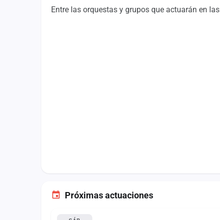
Fichajes
Entre las orquestas y grupos que actuarán en las
Agencias
Rankings
Vídeos
Anuncios
Iniciar sesión
Crear cuenta
Administración
Contacto
Próximas actuaciones