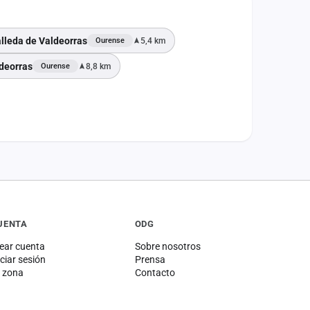
alleda de Valdeorras
5,4 km
Ourense
ldeorras
8,8 km
Ourense
UENTA
ODG
ear cuenta
Sobre nosotros
iciar sesión
Prensa
 zona
Contacto