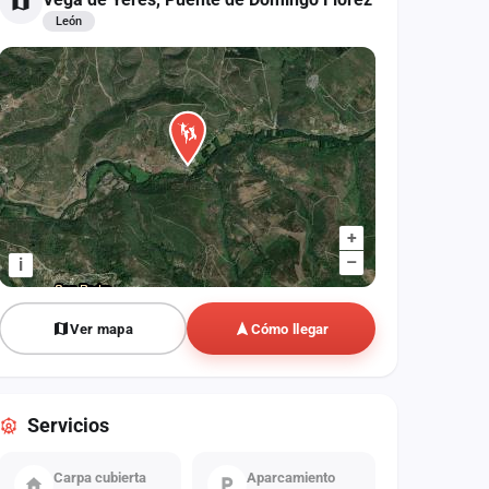
León
+
–
i
Ver mapa
Cómo llegar
Servicios
Carpa cubierta
Aparcamiento