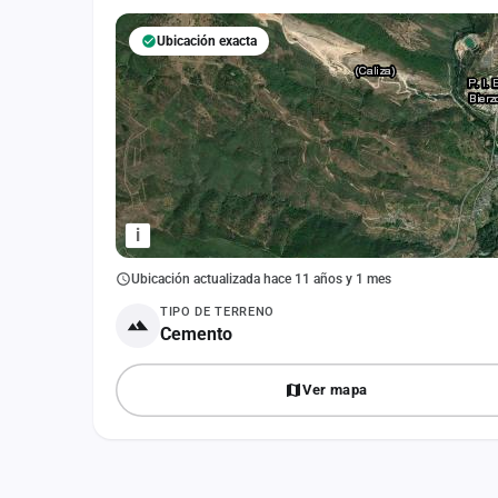
Fichajes
Ubicación exacta
Agencias
Rankings
Vídeos
Anuncios
i
Iniciar sesión
Ubicación actualizada hace 11 años y 1 mes
Crear cuenta
TIPO DE TERRENO
Cemento
Administración
Contacto
Ver mapa