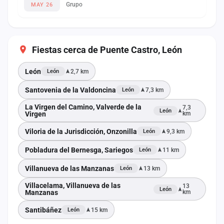
Grupo
MAY 26
Fiestas cerca de Puente Castro, León
León
2,7 km
León
Santovenia de la Valdoncina
7,3 km
León
La Virgen del Camino, Valverde de la
7,3
León
Virgen
km
Viloria de la Jurisdicción, Onzonilla
9,3 km
León
Pobladura del Bernesga, Sariegos
11 km
León
Villanueva de las Manzanas
13 km
León
Villacelama, Villanueva de las
13
León
Manzanas
km
Santibáñez
15 km
León