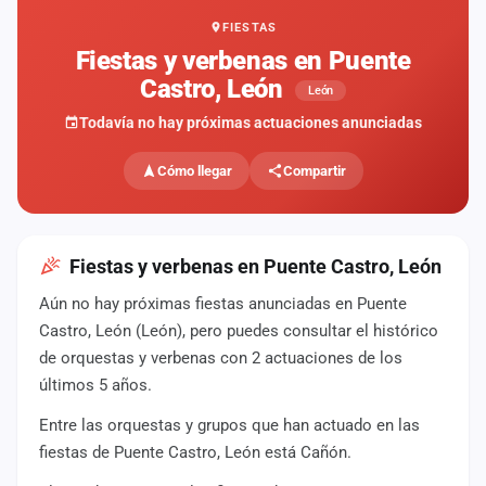
FIESTAS
Mapa
de
Fiestas y verbenas en Puente
fiestas
Castro, León
León
Componentes
Todavía no hay próximas actuaciones anunciadas
Fichajes
Cómo llegar
Compartir
Agencias
Rankings
Fiestas y verbenas en Puente Castro, León
Aún no hay próximas fiestas anunciadas en Puente
Vídeos
Castro, León (León), pero puedes consultar el histórico
de orquestas y verbenas con 2 actuaciones de los
Anuncios
últimos 5 años.
Entre las orquestas y grupos que han actuado en las
Iniciar
sesión
fiestas de Puente Castro, León está Cañón.
Crear