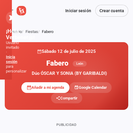
Iniciar sesión
Crear cuenta
¡Hola,
Inicio
Fiestas
Fabero
Atrás
Verbener@!
Usuario
invitado
Sábado 12 de julio de 2025
·
Inicia
Fabero
sesión
León
para
personalizar
Dúo ÓSCAR Y SONIA (BY GARIBALDI)
Añadir a mi agenda
Google Calendar
Inicio
Compartir
Noticias
Formaciones
PUBLICIDAD
Fiestas