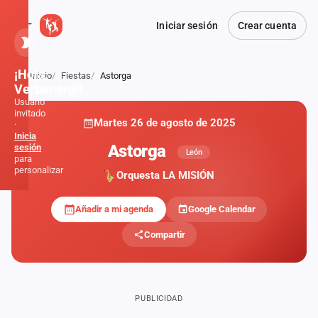
Iniciar sesión
Crear cuenta
¡Hola,
Inicio
Fiestas
Astorga
Atrás
Verbener@!
Usuario
invitado
Martes 26 de agosto de 2025
·
Inicia
Astorga
sesión
León
para
personalizar
Orquesta LA MISIÓN
Añadir a mi agenda
Google Calendar
Inicio
Compartir
Noticias
Formaciones
PUBLICIDAD
Fiestas