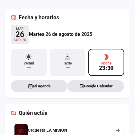
cuenta
Fecha
y horarios
Administración
MAR
Contacto
26
Martes 26 de agosto de 2025
AGO 25
Vermú
Tarde
Noche
—
—
23:30
Mi agenda
Google Calendar
Quién actúa
Orquesta LA MISIÓN