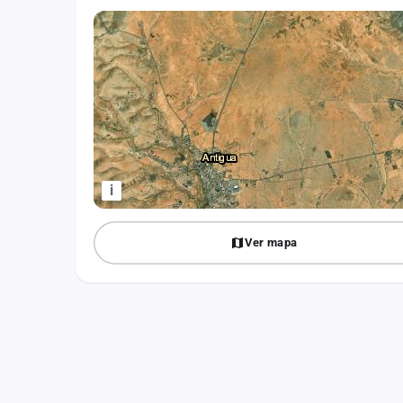
Fichajes
Agencias
Rankings
Vídeos
Anuncios
i
Iniciar sesión
Ver mapa
Crear cuenta
Administración
Contacto