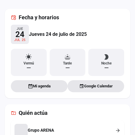
cuenta
Fecha
y horarios
Administración
JUE
Contacto
24
Jueves 24 de julio de 2025
JUL 25
Vermú
Tarde
Noche
—
—
—
Mi agenda
Google Calendar
Quién actúa
Grupo ARENA