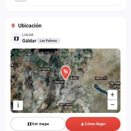
Ubicación
LUGAR
Gáldar
Las Palmas
+
–
i
Ver mapa
Cómo llegar