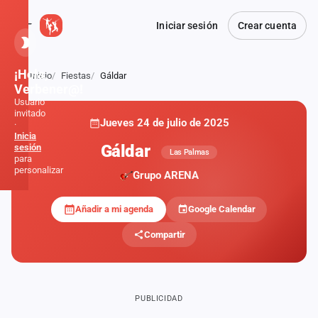
Iniciar sesión
Crear cuenta
¡Hola,
Inicio
Fiestas
Gáldar
Atrás
Verbener@!
Usuario
invitado
Jueves 24 de julio de 2025
·
Inicia
Gáldar
sesión
Las Palmas
para
personalizar
Grupo ARENA
Añadir a mi agenda
Google Calendar
Inicio
Compartir
Noticias
Formaciones
PUBLICIDAD
Fiestas