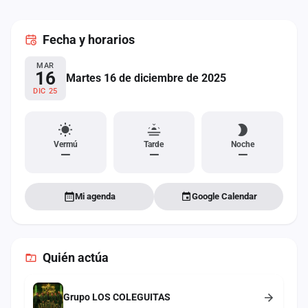
cuenta
Fecha
y horarios
Administración
MAR
Contacto
16
Martes 16 de diciembre de 2025
DIC 25
Vermú
Tarde
Noche
—
—
—
Mi agenda
Google Calendar
Quién actúa
Grupo LOS COLEGUITAS