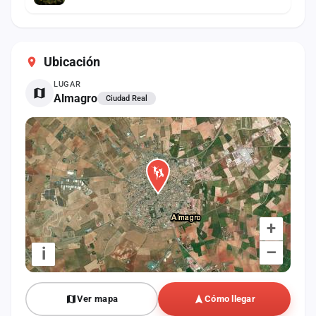
Ubicación
LUGAR
Almagro
Ciudad Real
+
–
i
Ver mapa
Cómo llegar