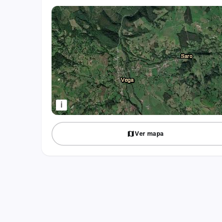
Fichajes
Agencias
Rankings
Vídeos
Anuncios
i
Iniciar sesión
Ver mapa
Crear cuenta
Administración
Contacto