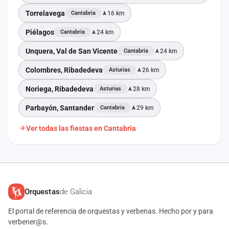
Torrelavega
16 km
Cantabria
Piélagos
24 km
Cantabria
Unquera, Val de San Vicente
24 km
Cantabria
Colombres, Ribadedeva
26 km
Asturias
Noriega, Ribadedeva
28 km
Asturias
Parbayón, Santander
29 km
Cantabria
Ver todas las fiestas en Cantabria
Orquestas
de Galicia
El portal de referencia de orquestas y verbenas. Hecho por y para
verbener@s.