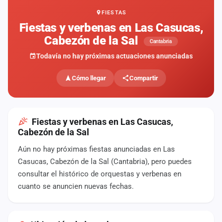
FIESTAS
Mapa
de
Fiestas y verbenas en Las Casucas,
fiestas
Cabezón de la Sal
Cantabria
Componentes
Todavía no hay próximas actuaciones anunciadas
Fichajes
Cómo llegar
Compartir
Agencias
Rankings
Fiestas y verbenas en Las Casucas,
Cabezón de la Sal
Vídeos
Aún no hay próximas fiestas anunciadas en Las
Casucas, Cabezón de la Sal (Cantabria), pero puedes
Anuncios
consultar el histórico de orquestas y verbenas en
cuanto se anuncien nuevas fechas.
Iniciar
sesión
Crear