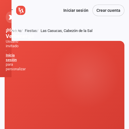
Iniciar sesión
Crear cuenta
¡Hola,
Inicio
Fiestas
Las Casucas, Cabezón de la Sal
Atrás
Verbener@!
Usuario
invitado
·
Inicia
sesión
para
personalizar
Inicio
Noticias
Formaciones
Fiestas