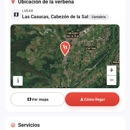
Ubicación de la verbena
cuenta
LUGAR
Administración
Las Casucas, Cabezón de la Sal
Cantabria
Contacto
+
–
i
Ver mapa
Cómo llegar
Servicios