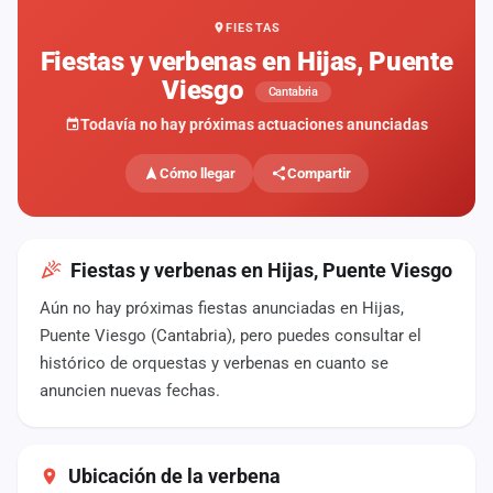
FIESTAS
Mapa
de
Fiestas y verbenas en Hijas, Puente
fiestas
Viesgo
Cantabria
Componentes
Todavía no hay próximas actuaciones anunciadas
Fichajes
Cómo llegar
Compartir
Agencias
Rankings
Fiestas y verbenas en Hijas, Puente Viesgo
Aún no hay próximas fiestas anunciadas en Hijas,
Vídeos
Puente Viesgo (Cantabria), pero puedes consultar el
histórico de orquestas y verbenas en cuanto se
Anuncios
anuncien nuevas fechas.
Iniciar
sesión
Ubicación de la verbena
Crear