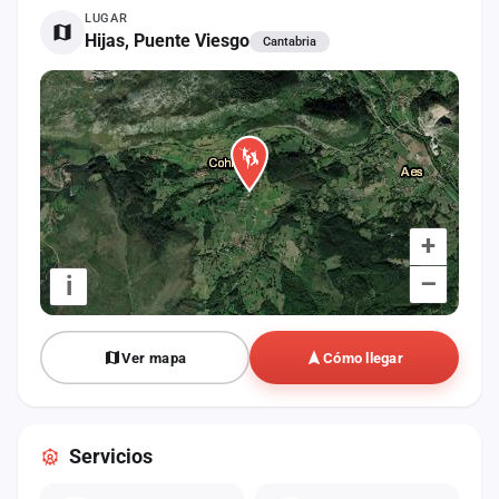
cuenta
LUGAR
Hijas, Puente Viesgo
Cantabria
Administración
Contacto
+
–
i
Ver mapa
Cómo llegar
Servicios