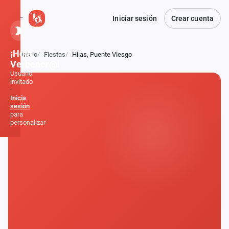
Iniciar sesión
Crear cuenta
¡Hola,
Inicio
Fiestas
Hijas, Puente Viesgo
Atrás
Verbener@!
Usuario
invitado
·
Inicia
sesión
para
personalizar
Inicio
Noticias
Formaciones
Fiestas