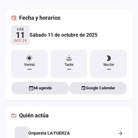
cuenta
Fecha
y horarios
Administración
SÁB
Contacto
11
Sábado 11 de octubre de 2025
OCT 25
Vermú
Tarde
Noche
—
—
—
Mi agenda
Google Calendar
Quién actúa
Orquesta LA FUERZA