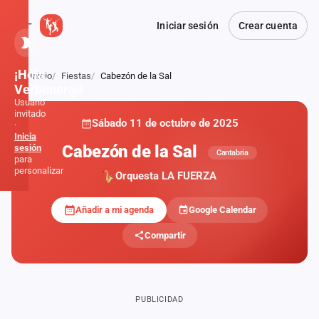
Iniciar sesión
Crear cuenta
¡Hola,
Inicio
Fiestas
Cabezón de la Sal
Atrás
Verbener@!
Usuario
invitado
Sábado 11 de octubre de 2025
·
Inicia
Cabezón de la Sal
sesión
Cantabria
para
personalizar
Orquesta LA FUERZA
Añadir a mi agenda
Google Calendar
Inicio
Compartir
Noticias
Formaciones
PUBLICIDAD
Fiestas