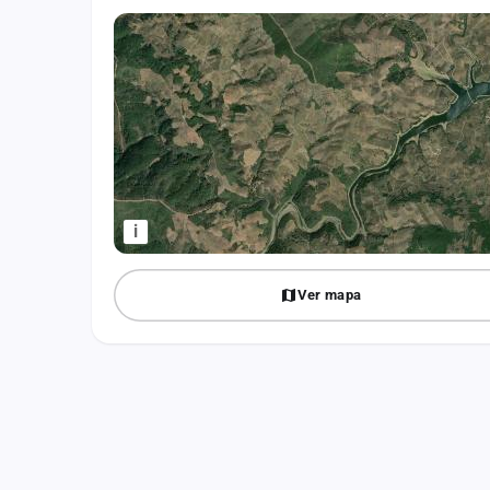
Fichajes
Agencias
Rankings
Vídeos
Anuncios
i
Iniciar sesión
Ver mapa
Crear cuenta
Administración
Contacto