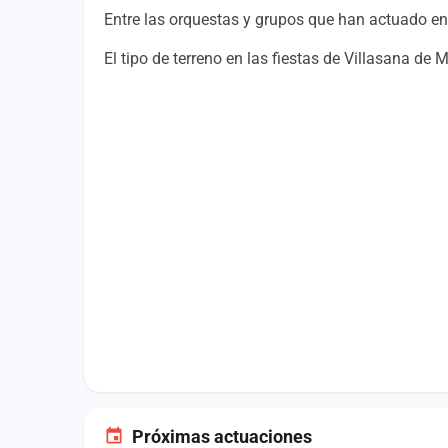
Fichajes
Entre las orquestas y grupos que han actuado en 
Agencias
El tipo de terreno en las fiestas de Villasana de
Rankings
Vídeos
Anuncios
Iniciar sesión
Crear cuenta
Administración
Contacto
Próximas actuaciones