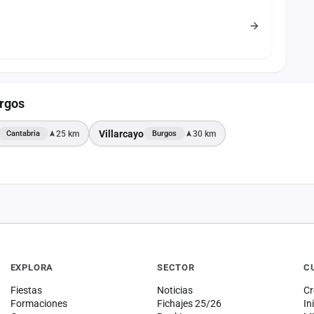
urgos
Villarcayo
25 km
30 km
Cantabria
Burgos
EXPLORA
SECTOR
C
Fiestas
Noticias
Cr
Formaciones
Fichajes 25/26
In