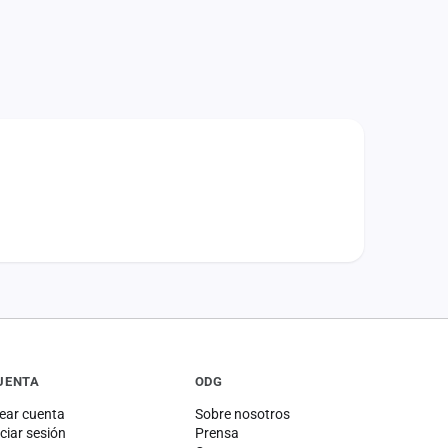
UENTA
ODG
ear cuenta
Sobre nosotros
iciar sesión
Prensa