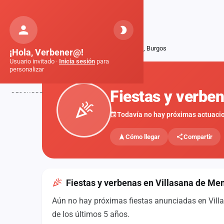
Orquestas
de Galicia
Inicio
Fiestas
Villasana de Mena, Burgos
¡Hola, Verbener@!
Usuario invitado ·
Inicia sesión
para
personalizar
FIESTAS
Fiestas y verbe
DESCUBRE
Inicio
Todavía no hay próximas actuaci
Noticias
Cómo llegar
Compartir
Formaciones
Fiestas
Fiestas y verbenas en Villasana de Me
Mapa de fiestas
Aún no hay próximas fiestas anunciadas en Villa
Componentes
de los últimos 5 años.