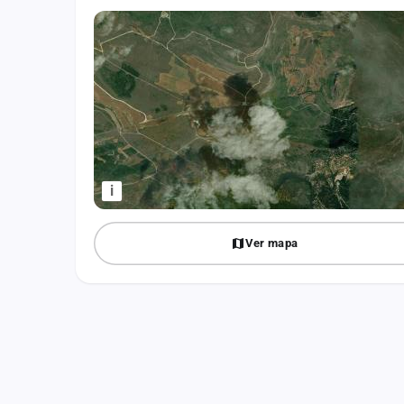
Fichajes
Agencias
Rankings
Vídeos
Anuncios
i
Iniciar sesión
Ver mapa
Crear cuenta
Administración
Contacto