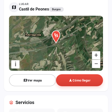
cuenta
LUGAR
Castil de Peones
Burgos
Administración
Contacto
+
–
i
Ver mapa
Cómo llegar
Servicios