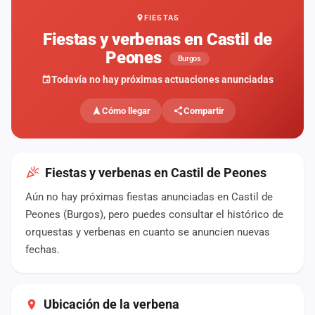
FIESTAS
Mapa
de
Fiestas y verbenas en Castil de
fiestas
Peones
Burgos
Componentes
Todavía no hay próximas actuaciones anunciadas
Fichajes
Cómo llegar
Compartir
Agencias
Rankings
Fiestas y verbenas en Castil de Peones
Aún no hay próximas fiestas anunciadas en Castil de
Vídeos
Peones (Burgos), pero puedes consultar el histórico de
orquestas y verbenas en cuanto se anuncien nuevas
Anuncios
fechas.
Iniciar
sesión
Ubicación de la verbena
Crear