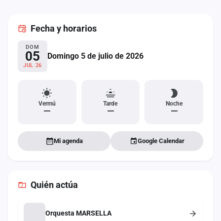
cuenta
Fecha
y horarios
Administración
DOM
Contacto
05
Domingo 5 de julio de 2026
JUL 26
Vermú
Tarde
Noche
—
—
—
Mi agenda
Google Calendar
Quién actúa
Orquesta MARSELLA