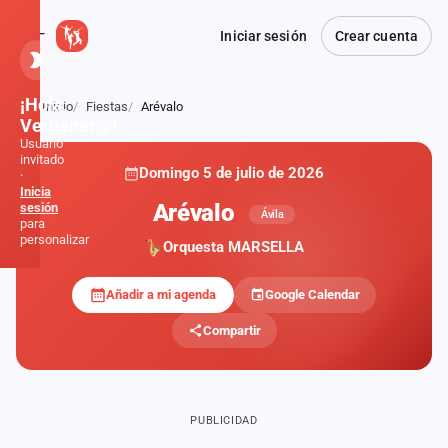
Iniciar sesión
Crear cuenta
¡Hola,
Inicio
Fiestas
Arévalo
Atrás
Verbener@!
Usuario
invitado
Domingo 5 de julio de 2026
·
Inicia
Arévalo
sesión
Ávila
para
personalizar
Orquesta MARSELLA
Añadir a mi agenda
Google Calendar
Inicio
Compartir
Noticias
Formaciones
PUBLICIDAD
Fiestas