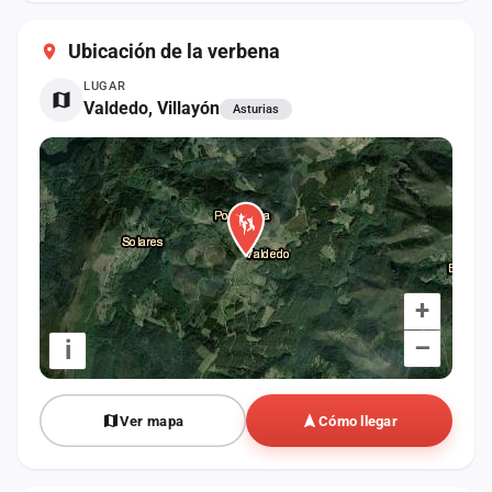
cuenta
Ubicación de la verbena
Administración
LUGAR
Valdedo, Villayón
Asturias
Contacto
+
–
i
Ver mapa
Cómo llegar