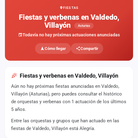
FIESTAS
Mapa
de
Fiestas y verbenas en Valdedo,
fiestas
Villayón
Asturias
Componentes
Todavía no hay próximas actuaciones anunciadas
Fichajes
Cómo llegar
Compartir
Agencias
Rankings
Fiestas y verbenas en Valdedo, Villayón
Aún no hay próximas fiestas anunciadas en Valdedo,
Vídeos
Villayón (Asturias), pero puedes consultar el histórico
de orquestas y verbenas con 1 actuación de los últimos
Anuncios
5 años.
Entre las orquestas y grupos que han actuado en las
Iniciar
sesión
fiestas de Valdedo, Villayón está Alegría.
Crear