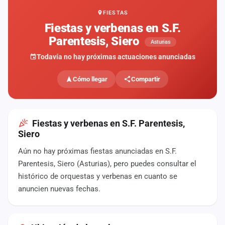
FIESTAS
Mapa
de
Fiestas y verbenas en S.F.
fiestas
Parentesis, Siero
Asturias
Componentes
Todavía no hay próximas actuaciones anunciadas
Fichajes
Cómo llegar
Compartir
Agencias
Rankings
Fiestas y verbenas en S.F. Parentesis,
Siero
Vídeos
Aún no hay próximas fiestas anunciadas en S.F.
Parentesis, Siero (Asturias), pero puedes consultar el
Anuncios
histórico de orquestas y verbenas en cuanto se
anuncien nuevas fechas.
Iniciar
sesión
Crear