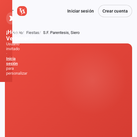
Iniciar sesión
Crear cuenta
¡Hola,
Inicio
Fiestas
S.F. Parentesis, Siero
Atrás
Verbener@!
Usuario
invitado
·
Inicia
sesión
para
personalizar
Inicio
Noticias
Formaciones
Fiestas