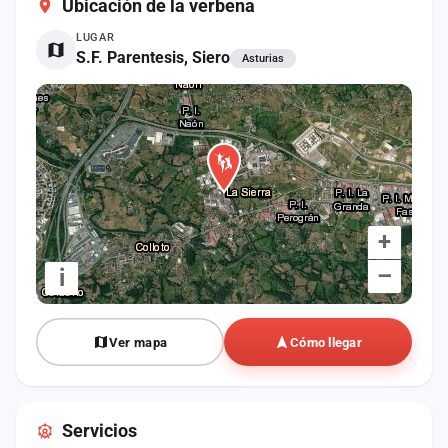
Ubicación de la verbena
cuenta
LUGAR
Administración
S.F. Parentesis, Siero
Asturias
Contacto
+
–
i
Ver mapa
Cómo llegar
Servicios