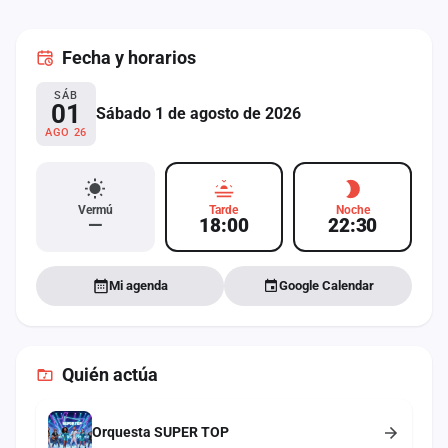
cuenta
Fecha
y horarios
Administración
SÁB
Contacto
01
Sábado 1 de agosto de 2026
AGO 26
Vermú
Tarde
Noche
—
18:00
22:30
Mi agenda
Google Calendar
Quién actúa
Orquesta SUPER TOP