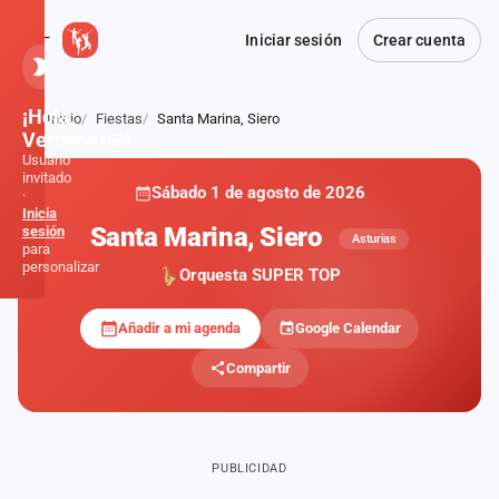
Iniciar sesión
Crear cuenta
¡Hola,
Inicio
Fiestas
Santa Marina, Siero
Atrás
Verbener@!
Usuario
invitado
Sábado 1 de agosto de 2026
·
Inicia
Santa Marina, Siero
sesión
Asturias
para
personalizar
Orquesta SUPER TOP
Añadir a mi agenda
Google Calendar
Inicio
Compartir
Noticias
Formaciones
PUBLICIDAD
Fiestas