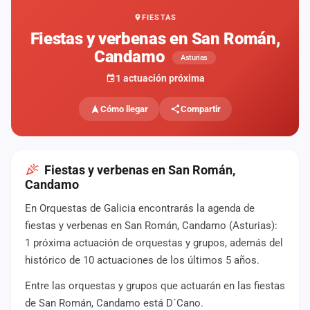
FIESTAS
Mapa
de
Fiestas y verbenas en San Román,
fiestas
Candamo
Asturias
Componentes
1 actuación próxima
Fichajes
Cómo llegar
Compartir
Agencias
Rankings
Fiestas y verbenas en San Román,
Candamo
Vídeos
En Orquestas de Galicia encontrarás la agenda de
fiestas y verbenas en San Román, Candamo (Asturias):
Anuncios
1 próxima actuación de orquestas y grupos, además del
histórico de 10 actuaciones de los últimos 5 años.
Iniciar
sesión
Entre las orquestas y grupos que actuarán en las fiestas
de San Román, Candamo está D´Cano.
Crear