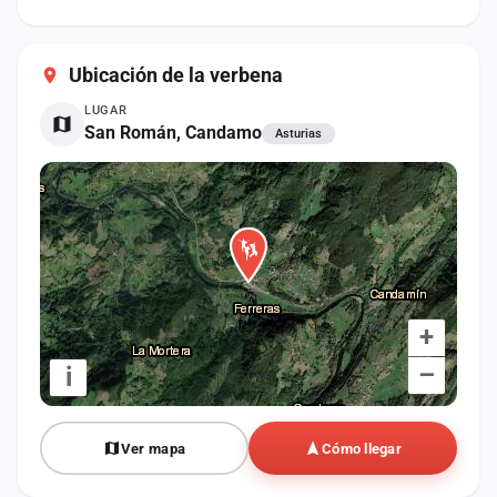
cuenta
Administración
Ubicación de la verbena
LUGAR
Contacto
San Román, Candamo
Asturias
+
–
i
Ver mapa
Cómo llegar