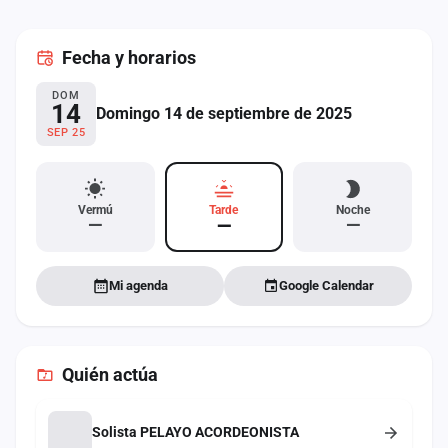
cuenta
Fecha
y horarios
Administración
DOM
Contacto
14
Domingo 14 de septiembre de 2025
SEP 25
Vermú
Tarde
Noche
—
—
—
Mi agenda
Google Calendar
Quién actúa
Solista PELAYO ACORDEONISTA