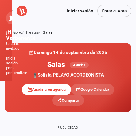
Iniciar sesión
Crear cuenta
¡Hola,
Inicio
Fiestas
Salas
Atrás
Verbener@!
Usuario
invitado
Domingo 14 de septiembre de 2025
·
Inicia
Salas
sesión
Asturias
para
personalizar
Solista PELAYO ACORDEONISTA
Añadir a mi agenda
Google Calendar
Inicio
Compartir
Noticias
Formaciones
PUBLICIDAD
Fiestas