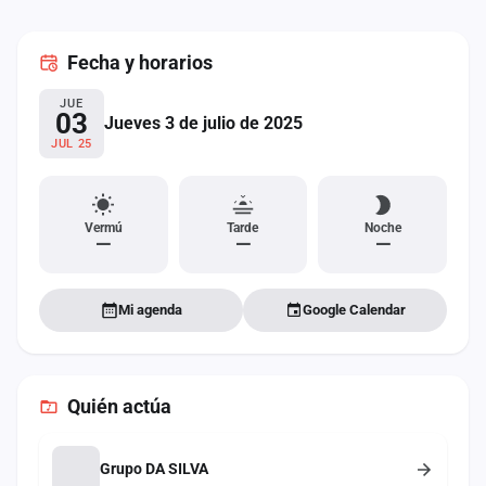
cuenta
Fecha
y horarios
Administración
JUE
Contacto
03
Jueves 3 de julio de 2025
JUL 25
Vermú
Tarde
Noche
—
—
—
Mi agenda
Google Calendar
Quién actúa
Grupo DA SILVA