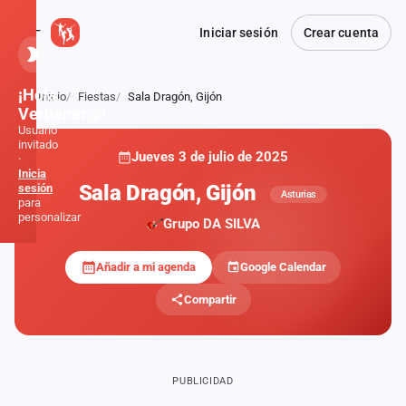
Iniciar sesión
Crear cuenta
¡Hola,
Inicio
Fiestas
Sala Dragón, Gijón
Atrás
Verbener@!
Usuario
invitado
Jueves 3 de julio de 2025
·
Inicia
Sala Dragón, Gijón
sesión
Asturias
para
personalizar
Grupo DA SILVA
Añadir a mi agenda
Google Calendar
Inicio
Compartir
Noticias
Formaciones
PUBLICIDAD
Fiestas