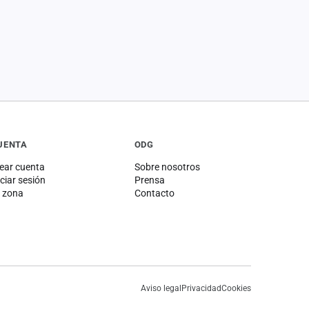
UENTA
ODG
ear cuenta
Sobre nosotros
iciar sesión
Prensa
 zona
Contacto
Aviso legal
Privacidad
Cookies