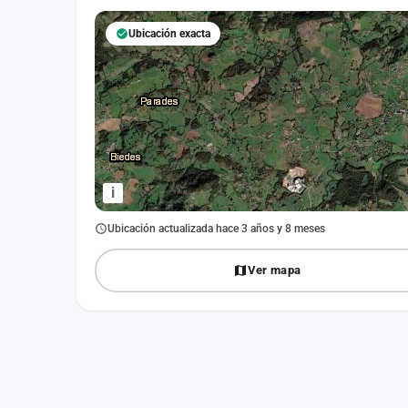
Fichajes
Ubicación exacta
Agencias
Rankings
Vídeos
Anuncios
i
Iniciar sesión
Ubicación actualizada hace 3 años y 8 meses
Crear cuenta
Ver mapa
Administración
Contacto