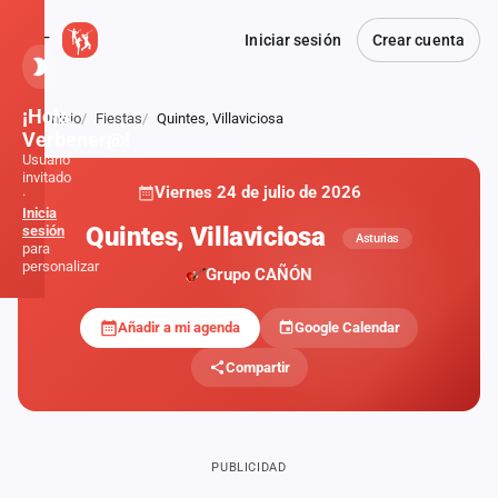
Iniciar sesión
Crear cuenta
¡Hola,
Inicio
Fiestas
Quintes, Villaviciosa
Atrás
Verbener@!
Usuario
invitado
Viernes 24 de julio de 2026
·
Inicia
Quintes, Villaviciosa
sesión
Asturias
para
personalizar
Grupo CAÑÓN
Añadir a mi agenda
Google Calendar
Inicio
Compartir
Noticias
Formaciones
PUBLICIDAD
Fiestas