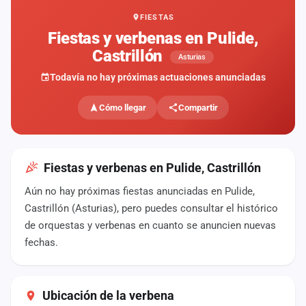
FIESTAS
Mapa
de
Fiestas y verbenas en Pulide,
fiestas
Castrillón
Asturias
Componentes
Todavía no hay próximas actuaciones anunciadas
Fichajes
Cómo llegar
Compartir
Agencias
Rankings
Fiestas y verbenas en Pulide, Castrillón
Aún no hay próximas fiestas anunciadas en Pulide,
Vídeos
Castrillón (Asturias), pero puedes consultar el histórico
de orquestas y verbenas en cuanto se anuncien nuevas
Anuncios
fechas.
Iniciar
sesión
Ubicación de la verbena
Crear