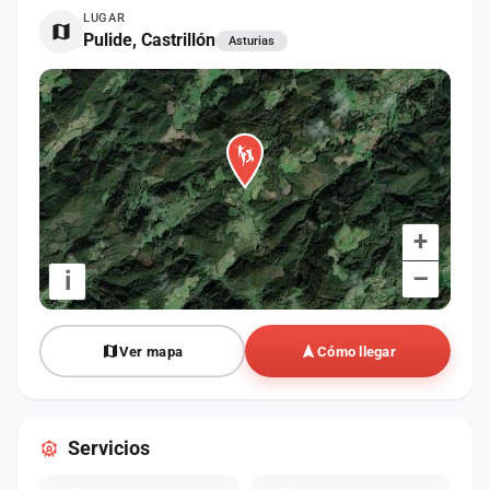
cuenta
LUGAR
Pulide, Castrillón
Asturias
Administración
Contacto
+
–
i
Ver mapa
Cómo llegar
Servicios