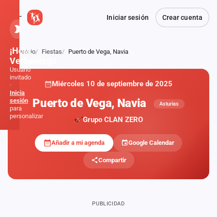
Iniciar sesión
Crear cuenta
¡Hola,
Inicio
Fiestas
Puerto de Vega, Navia
Atrás
Verbener@!
Usuario
invitado
Miércoles 10 de septiembre de 2025
·
Inicia
Puerto de Vega, Navia
sesión
Asturias
para
personalizar
Grupo CLAN ZERO
Añadir a mi agenda
Google Calendar
Inicio
Compartir
Noticias
Formaciones
PUBLICIDAD
Fiestas