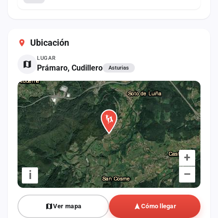
Ubicación
LUGAR
Prámaro, Cudillero
Asturias
+
–
i
Ver mapa
Cómo llegar