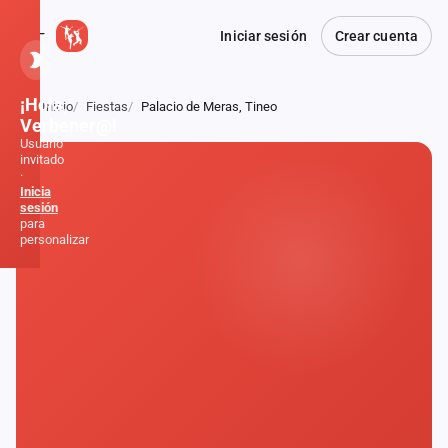
Iniciar sesión
Crear cuenta
¡Hola,
Inicio
Fiestas
Palacio de Meras, Tineo
Atrás
Verbener@!
Usuario
invitado
·
Inicia
sesión
para
personalizar
Inicio
Noticias
Formaciones
Fiestas