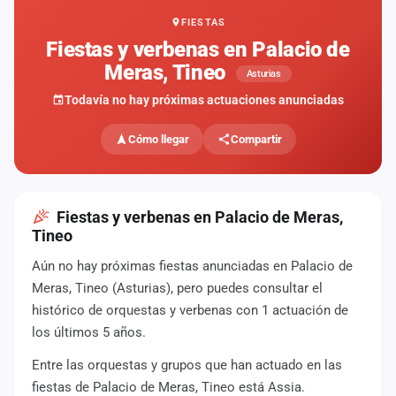
FIESTAS
Mapa
de
Fiestas y verbenas en Palacio de
fiestas
Meras, Tineo
Asturias
Componentes
Todavía no hay próximas actuaciones anunciadas
Fichajes
Cómo llegar
Compartir
Agencias
Rankings
Fiestas y verbenas en Palacio de Meras,
Tineo
Vídeos
Aún no hay próximas fiestas anunciadas en Palacio de
Meras, Tineo (Asturias), pero puedes consultar el
Anuncios
histórico de orquestas y verbenas con 1 actuación de
los últimos 5 años.
Iniciar
sesión
Entre las orquestas y grupos que han actuado en las
fiestas de Palacio de Meras, Tineo está Assia.
Crear