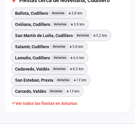
Fiestas cerca de Novellana, Cudillero
Ballota, Cudillero
3,8 km
Asturias
Oviñana, Cudillero
3,9 km
Asturias
San Martín de Luiña, Cudillero
5,2 km
Asturias
Salamir, Cudillero
5,8 km
Asturias
Lamuño, Cudillero
6,6 km
Asturias
Cadavedo, Valdés
8,5 km
Asturias
San Esteban, Pravia
12 km
Asturias
Carcedo, Valdés
13 km
Asturias
Ver todas las fiestas en Asturias