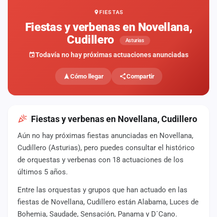
FIESTAS
Mapa
de
Fiestas y verbenas en Novellana,
fiestas
Cudillero
Asturias
Componentes
Todavía no hay próximas actuaciones anunciadas
Fichajes
Cómo llegar
Compartir
Agencias
Rankings
Fiestas y verbenas en Novellana, Cudillero
Aún no hay próximas fiestas anunciadas en Novellana,
Vídeos
Cudillero (Asturias), pero puedes consultar el histórico
de orquestas y verbenas con 18 actuaciones de los
Anuncios
últimos 5 años.
Entre las orquestas y grupos que han actuado en las
Iniciar
sesión
fiestas de Novellana, Cudillero están Alabama, Luces de
Bohemia, Saudade, Sensación, Panama y D´Cano.
Crear