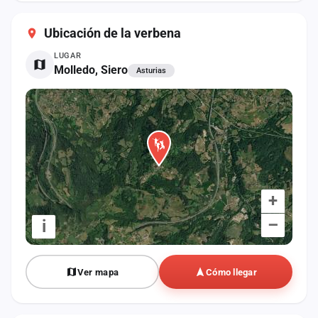
cuenta
Ubicación de la verbena
Administración
LUGAR
Molledo, Siero
Asturias
Contacto
+
–
i
Ver mapa
Cómo llegar