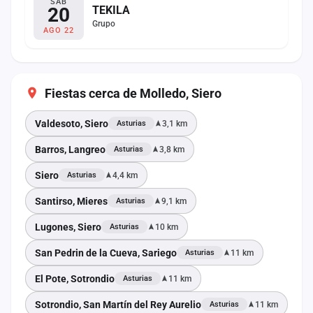
SÁB
20
TEKILA
Grupo
AGO 22
Fiestas cerca de Molledo, Siero
Valdesoto, Siero
3,1 km
Asturias
Barros, Langreo
3,8 km
Asturias
Siero
4,4 km
Asturias
Santirso, Mieres
9,1 km
Asturias
Lugones, Siero
10 km
Asturias
San Pedrin de la Cueva, Sariego
11 km
Asturias
El Pote, Sotrondio
11 km
Asturias
Sotrondio, San Martín del Rey Aurelio
11 km
Asturias