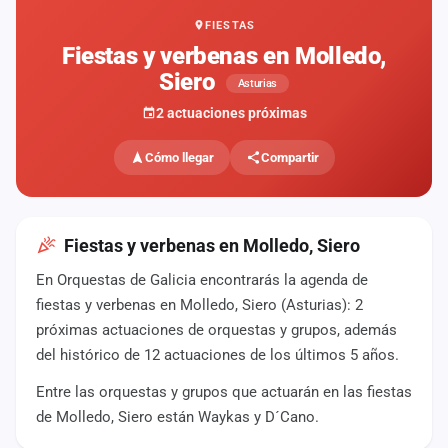
FIESTAS
Mapa
de
Fiestas y verbenas en Molledo,
fiestas
Siero
Asturias
Componentes
2 actuaciones próximas
Fichajes
Cómo llegar
Compartir
Agencias
Rankings
Fiestas y verbenas en Molledo, Siero
En Orquestas de Galicia encontrarás la agenda de
Vídeos
fiestas y verbenas en Molledo, Siero (Asturias): 2
próximas actuaciones de orquestas y grupos, además
Anuncios
del histórico de 12 actuaciones de los últimos 5 años.
Entre las orquestas y grupos que actuarán en las fiestas
Iniciar
sesión
de Molledo, Siero están Waykas y D´Cano.
Crear