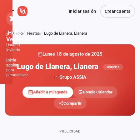
Iniciar sesión
Crear cuenta
¡Hola,
Inicio
Fiestas
Lugo de Llanera, Llanera
Atrás
Verbener@!
Usuario
invitado
Lunes 18 de agosto de 2025
·
Inicia
Lugo de Llanera, Llanera
sesión
Asturias
para
personalizar
Grupo ASSIA
Añadir a mi agenda
Google Calendar
Inicio
Compartir
Noticias
Formaciones
PUBLICIDAD
Fiestas