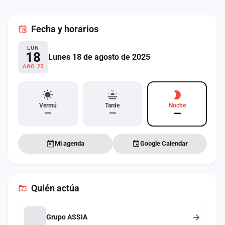
cuenta
Fecha
y horarios
Administración
LUN
Contacto
18
Lunes 18 de agosto de 2025
AGO 25
Vermú
Tarde
Noche
—
—
—
Mi agenda
Google Calendar
Quién actúa
Grupo ASSIA