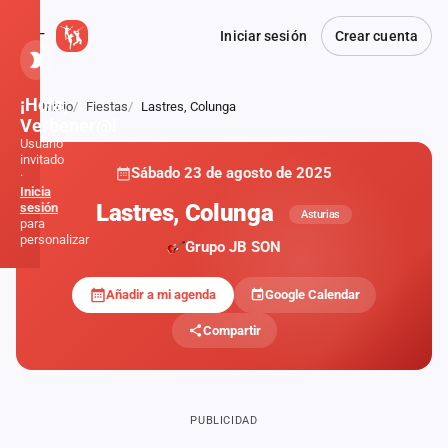
Iniciar sesión
Crear cuenta
¡Hola,
Inicio
Fiestas
Lastres, Colunga
Atrás
Verbener@!
Usuario
invitado
Sábado 23 de agosto de 2025
·
Inicia
Lastres, Colunga
sesión
Asturias
para
personalizar
Grupo JB SON
Añadir a mi agenda
Google Calendar
Inicio
Compartir
Noticias
Formaciones
PUBLICIDAD
Fiestas