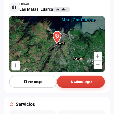
cuenta
LUGAR
Las Matas, Luarca
Asturias
Administración
Contacto
+
–
i
Ver mapa
Cómo llegar
Servicios