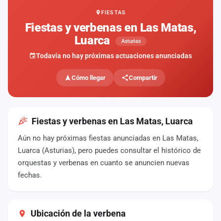
FIESTAS
Mapa
de
Fiestas y verbenas en Las Matas,
fiestas
Luarca
Asturias
Componentes
Todavía no hay próximas actuaciones anunciadas
Fichajes
Cómo llegar
Compartir
Agencias
Rankings
Fiestas y verbenas en Las Matas, Luarca
Aún no hay próximas fiestas anunciadas en Las Matas,
Vídeos
Luarca (Asturias), pero puedes consultar el histórico de
orquestas y verbenas en cuanto se anuncien nuevas
Anuncios
fechas.
Iniciar
sesión
Ubicación de la verbena
Crear