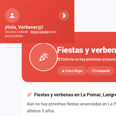
Orquestas
de Galicia
Inicio
Fiestas
La Pomar, Langreo
¡Hola, Verbener@!
Usuario invitado ·
Inicia sesión
para
personalizar
FIESTAS
Fiestas y verbe
DESCUBRE
Inicio
Todavía no hay próximas actuaci
Noticias
Cómo llegar
Compartir
Formaciones
Fiestas
Fiestas y verbenas en La Pomar, Langr
Mapa de fiestas
Aún no hay próximas fiestas anunciadas en La Po
Componentes
últimos 5 años.