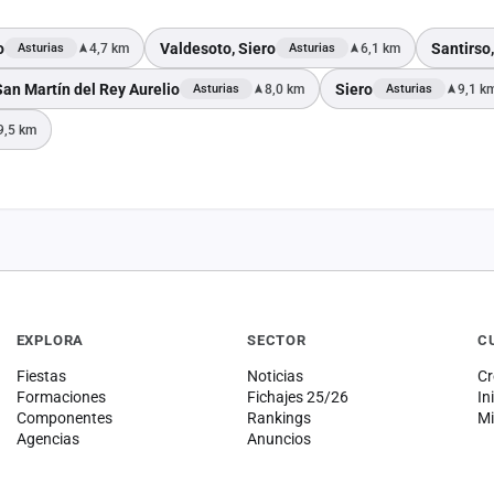
o
Valdesoto, Siero
Santirso
4,7 km
6,1 km
Asturias
Asturias
San Martín del Rey Aurelio
Siero
8,0 km
9,1 k
Asturias
Asturias
9,5 km
EXPLORA
SECTOR
C
Fiestas
Noticias
Cr
Formaciones
Fichajes 25/26
In
Componentes
Rankings
Mi
Agencias
Anuncios