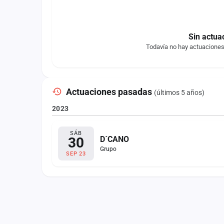
Sin actua
Todavía no hay actuacione
Actuaciones pasadas
(últimos 5 años)
2023
SÁB
30
D´CANO
Grupo
SEP 23