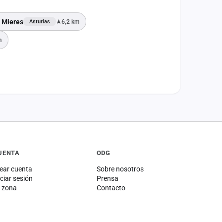
, Mieres
6,2 km
Asturias
m
UENTA
ODG
ear cuenta
Sobre nosotros
iciar sesión
Prensa
 zona
Contacto