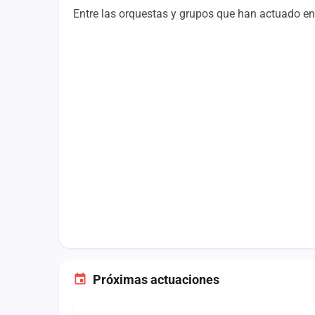
Fichajes
Entre las orquestas y grupos que han actuado en
Agencias
Rankings
Vídeos
Anuncios
Iniciar sesión
Crear cuenta
Administración
Contacto
Próximas actuaciones