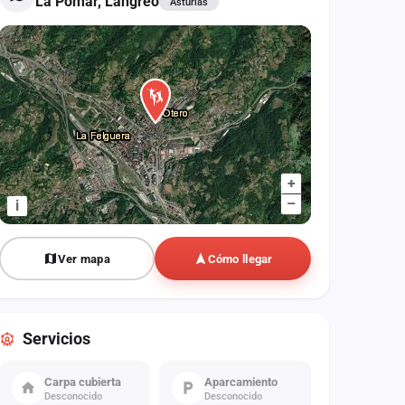
La Pomar, Langreo
Asturias
+
–
i
Ver mapa
Cómo llegar
Servicios
Carpa cubierta
Aparcamiento
Desconocido
Desconocido