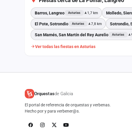
Fiestas cerca de La Pomar, Langreo
Barros, Langreo
Molledo, Sier
1,7 km
Asturias
El Pote, Sotrondio
Sotrondio, 
7,8 km
Asturias
San Mamés, San Martín del Rey Aurelio
Asturias
Ver todas las fiestas en Asturias
Orquestas
de Galicia
El portal de referencia de orquestas y verbenas.
Hecho por y para verbener@s.